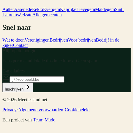
Aalter
Assenede
Eeklo
Evergem
Kaprijke
Lievegem
Maldegem
Sint-
Laureins
Zelzate
Alle gemeenten
Snel naar
Wat te doen
Verenigingen
Bedrijven
Voor bedrijven
Bedrijf in de
kijker
Contact
Blijf op de hoogte
Eens per maand lokale tips in je inbox. Geen spam.
E-mailadres
Inschrijven
©
2026
Meetjesland.net
Privacy
·
Algemene voorwaarden
·
Cookiebeleid
Een project van
Team Made